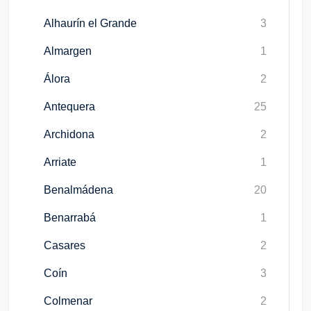
Alhaurín el Grande
3
Almargen
1
Álora
2
Antequera
25
Archidona
2
Arriate
1
Benalmádena
20
Benarrabá
1
Casares
2
Coín
3
Colmenar
2