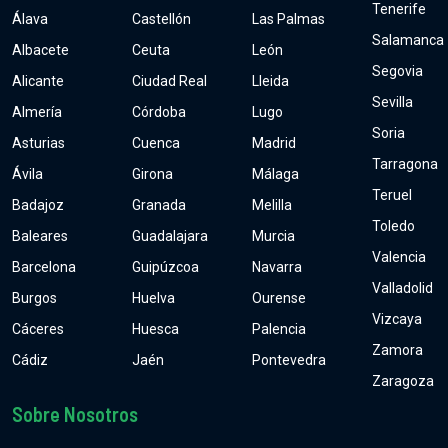
Tenerife
Álava
Castellón
Las Palmas
Salamanca
Albacete
Ceuta
León
Segovia
Alicante
Ciudad Real
Lleida
Sevilla
Almería
Córdoba
Lugo
Soria
Asturias
Cuenca
Madrid
Tarragona
Ávila
Girona
Málaga
Teruel
Badajoz
Granada
Melilla
Toledo
Baleares
Guadalajara
Murcia
Valencia
Barcelona
Guipúzcoa
Navarra
Valladolid
Burgos
Huelva
Ourense
Vizcaya
Cáceres
Huesca
Palencia
Zamora
Cádiz
Jaén
Pontevedra
Zaragoza
Sobre Nosotros