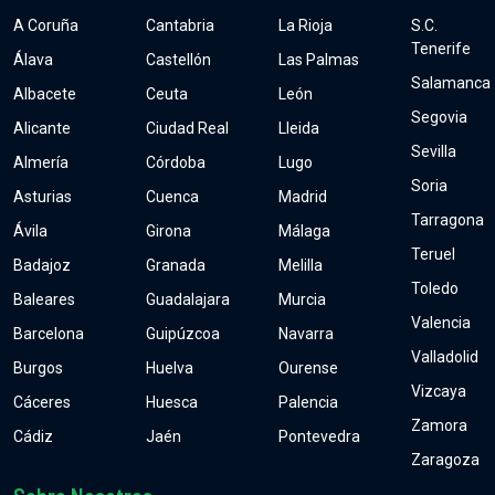
A Coruña
Cantabria
La Rioja
S.C.
Tenerife
Álava
Castellón
Las Palmas
Salamanca
Albacete
Ceuta
León
Segovia
Alicante
Ciudad Real
Lleida
Sevilla
Almería
Córdoba
Lugo
Soria
Asturias
Cuenca
Madrid
Tarragona
Ávila
Girona
Málaga
Teruel
Badajoz
Granada
Melilla
Toledo
Baleares
Guadalajara
Murcia
Valencia
Barcelona
Guipúzcoa
Navarra
Valladolid
Burgos
Huelva
Ourense
Vizcaya
Cáceres
Huesca
Palencia
Zamora
Cádiz
Jaén
Pontevedra
Zaragoza