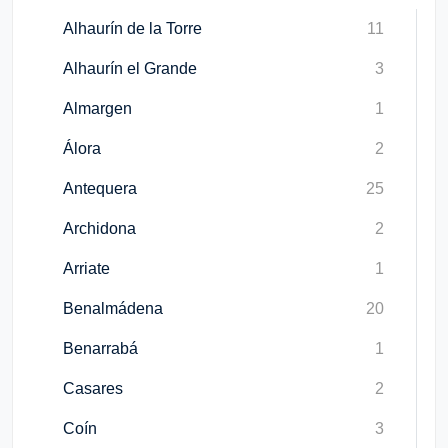
Alhaurín de la Torre
11
Alhaurín el Grande
3
Almargen
1
Álora
2
Antequera
25
Archidona
2
Arriate
1
Benalmádena
20
Benarrabá
1
Casares
2
Coín
3