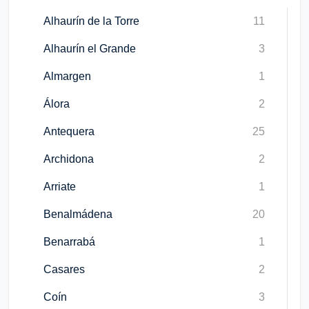
Alhaurín de la Torre
11
Alhaurín el Grande
3
Almargen
1
Álora
2
Antequera
25
Archidona
2
Arriate
1
Benalmádena
20
Benarrabá
1
Casares
2
Coín
3