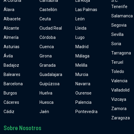
A Coruña
Cantabria
La Rioja
S.C.
Tenerife
Álava
Castellón
Las Palmas
Salamanca
Albacete
Ceuta
León
Segovia
Alicante
Ciudad Real
Lleida
Sevilla
Almería
Córdoba
Lugo
Soria
Asturias
Cuenca
Madrid
Tarragona
Ávila
Girona
Málaga
Teruel
Badajoz
Granada
Melilla
Toledo
Baleares
Guadalajara
Murcia
Valencia
Barcelona
Guipúzcoa
Navarra
Valladolid
Burgos
Huelva
Ourense
Vizcaya
Cáceres
Huesca
Palencia
Zamora
Cádiz
Jaén
Pontevedra
Zaragoza
Sobre Nosotros