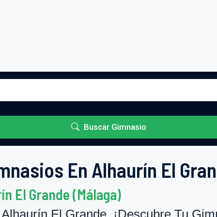
Buscar Gimnasio
mnasios En Alhaurín El Gra
ín El Grande (Málaga)
Alhaurín El Grande. ¡Descubre Tu Gimn