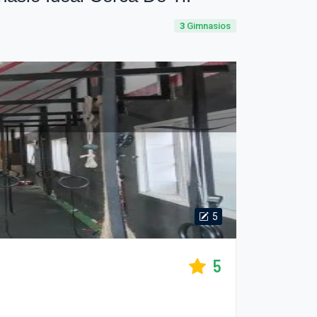
3
Gimnasios
5
5