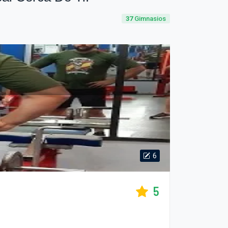
37
Gimnasios
6
5