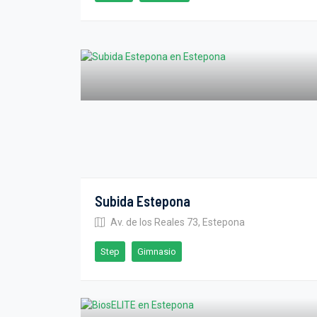
Subida Estepona
Av. de los Reales 73, Estepona
Step
Gimnasio