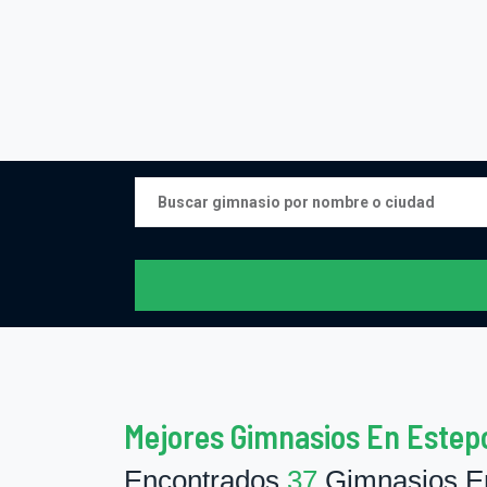
Mejores Gimnasios En Estep
Encontrados
37
Gimnasios En