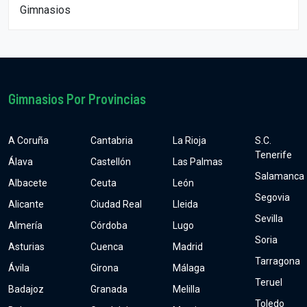
Gimnasios
Gimnasios Por Provincias
A Coruña
Cantabria
La Rioja
S.C.
Tenerife
Álava
Castellón
Las Palmas
Salamanca
Albacete
Ceuta
León
Segovia
Alicante
Ciudad Real
Lleida
Sevilla
Almería
Córdoba
Lugo
Soria
Asturias
Cuenca
Madrid
Tarragona
Ávila
Girona
Málaga
Teruel
Badajoz
Granada
Melilla
Toledo