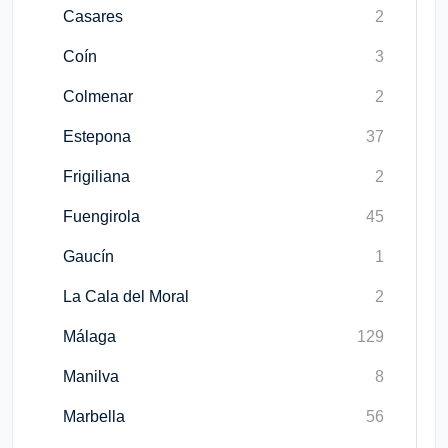
Casares
2
Coín
3
Colmenar
2
Estepona
37
Frigiliana
2
Fuengirola
45
Gaucín
1
La Cala del Moral
2
Málaga
129
Manilva
8
Marbella
56