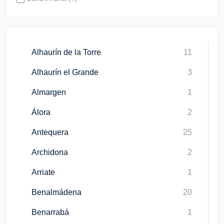
Alhaurín de la Torre
11
Alhaurín el Grande
3
Almargen
1
Álora
2
Antequera
25
Archidona
2
Arriate
1
Benalmádena
20
Benarrabá
1