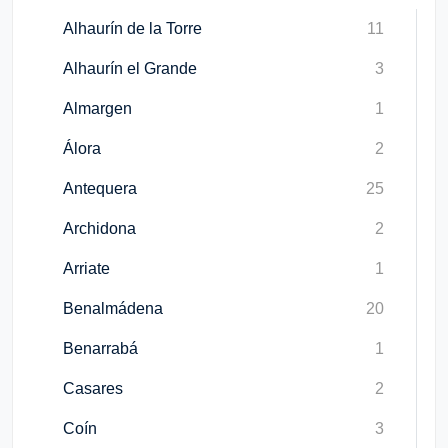
Alhaurín de la Torre
11
Alhaurín el Grande
3
Almargen
1
Álora
2
Antequera
25
Archidona
2
Arriate
1
Benalmádena
20
Benarrabá
1
Casares
2
Coín
3