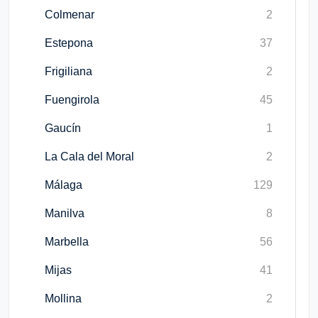
Colmenar
2
Estepona
37
Frigiliana
2
Fuengirola
45
Gaucín
1
La Cala del Moral
2
Málaga
129
Manilva
8
Marbella
56
Mijas
41
Mollina
2