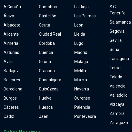
A Coruña
Cantabria
La Rioja
S.C.
Tenerife
Álava
Castellón
Las Palmas
Salamanca
Albacete
Ceuta
León
Segovia
Alicante
Ciudad Real
Lleida
Sevilla
Almería
Córdoba
Lugo
Soria
Asturias
Cuenca
Madrid
Tarragona
Ávila
Girona
Málaga
Teruel
Badajoz
Granada
Melilla
Toledo
Baleares
Guadalajara
Murcia
Valencia
Barcelona
Guipúzcoa
Navarra
Valladolid
Burgos
Huelva
Ourense
Vizcaya
Cáceres
Huesca
Palencia
Zamora
Cádiz
Jaén
Pontevedra
Zaragoza